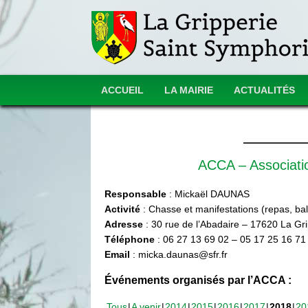
ACCUEIL
LA MAIRIE
ACTUALITÉS
ACCA – Associat
Responsable
: Mickaël DAUNAS
Activité
: Chasse et manifestations (repas, ball
Adresse
: 30 rue de l’Abadaire – 17620 La Gr
Téléphone
: 06 27 13 69 02 – 05 17 25 16 71
Email
: micka.daunas@sfr.fr
Événements organisés par l’ACCA :
Tous
A venir
2014
2015
2016
2017
2018
20