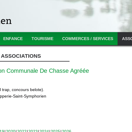
ENFANCE
TOURISME
COMMERCES / SERVICES
ASS
ASSOCIATIONS
ion Communale De Chasse Agréée
 trap, concours belote).
ipperie-Saint-Symphorien
19
2020
2022
2023
2024
2025
2026