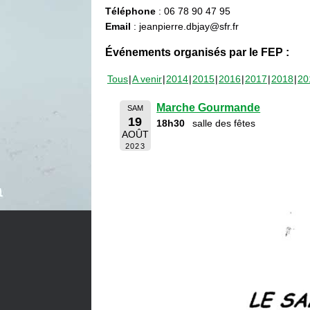
Téléphone
: 06 78 90 47 95
Email
: jeanpierre.dbjay@sfr.fr
Événements organisés par le FEP :
Tous
A venir
2014
2015
2016
2017
2018
20
Marche Gourmande
SAM
19
18h30
salle des fêtes
AOÛT
2023