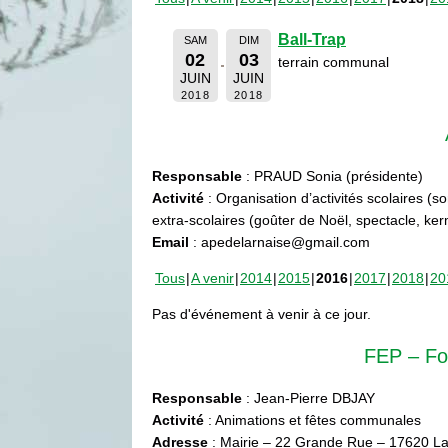
Ball-Trap
SAM
DIM
02
03
terrain communal
JUIN
JUIN
2018
2018
Responsable
: PRAUD Sonia (présidente)
Activité
: Organisation d’activités scolaires (s
extra-scolaires (goûter de Noël, spectacle, ke
Email
: apedelarnaise@gmail.com
Tous
A venir
2014
2015
2016
2017
2018
20
Pas d'événement à venir à ce jour.
FEP – Fo
Responsable
: Jean-Pierre DBJAY
Activité
: Animations et fêtes communales
Adresse
: Mairie – 22 Grande Rue – 17620 La