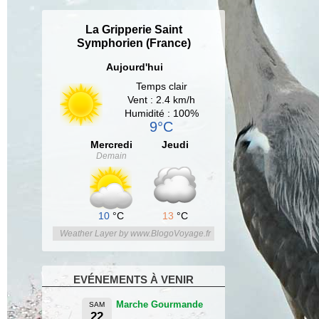
La Gripperie Saint
Symphorien (France)
Aujourd'hui
Temps clair
Vent : 2.4 km/h
Humidité : 100%
9°C
Mercredi
Jeudi
Demain
10
°C
13
°C
Weather Layer by www.BlogoVoyage.fr
EVÉNEMENTS À VENIR
Marche Gourmande
SAM
22