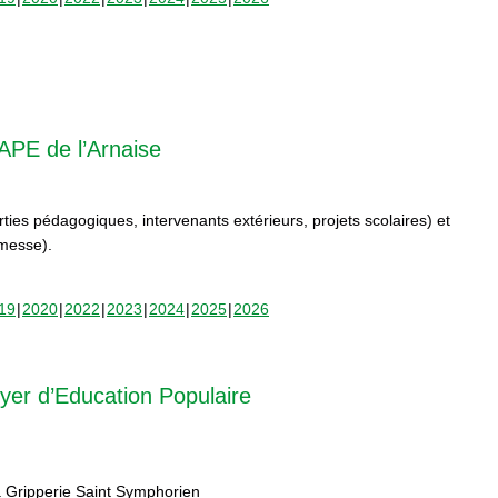
APE de l’Arnaise
orties pédagogiques, intervenants extérieurs, projets scolaires) et
rmesse).
19
2020
2022
2023
2024
2025
2026
yer d’Education Populaire
 Gripperie Saint Symphorien