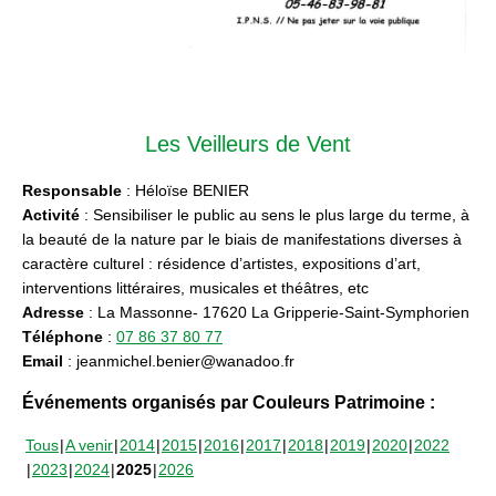
Les Veilleurs de Vent
Responsable
: Héloïse BENIER
Activité
: Sensibiliser le public au sens le plus large du terme, à
la beauté de la nature par le biais de manifestations diverses à
caractère culturel : résidence d’artistes, expositions d’art,
interventions littéraires, musicales et théâtres, etc
Adresse
: La Massonne- 17620 La Gripperie-Saint-Symphorien
Téléphone
:
07 86 37 80 77
Email
: jeanmichel.benier@wanadoo.fr
Événements organisés par Couleurs Patrimoine :
Tous
A venir
2014
2015
2016
2017
2018
2019
2020
2022
2023
2024
2025
2026