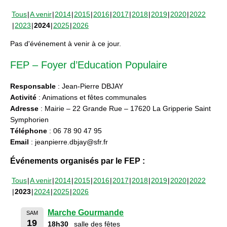
Tous
A venir
2014
2015
2016
2017
2018
2019
2020
2022
2023
2024
2025
2026
Pas d'événement à venir à ce jour.
FEP – Foyer d’Education Populaire
Responsable
: Jean-Pierre DBJAY
Activité
: Animations et fêtes communales
Adresse
: Mairie – 22 Grande Rue – 17620 La Gripperie Saint
Symphorien
Téléphone
: 06 78 90 47 95
Email
: jeanpierre.dbjay@sfr.fr
Événements organisés par le FEP :
Tous
A venir
2014
2015
2016
2017
2018
2019
2020
2022
2023
2024
2025
2026
Marche Gourmande
SAM
19
18h30
salle des fêtes