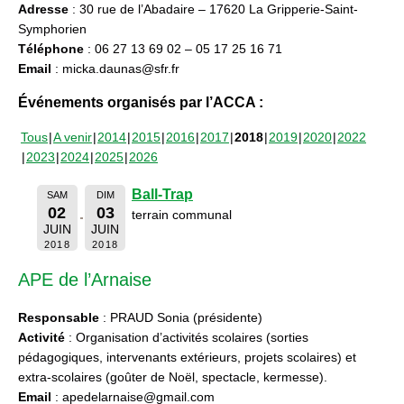
Adresse
: 30 rue de l’Abadaire – 17620 La Gripperie-Saint-
Symphorien
Téléphone
: 06 27 13 69 02 – 05 17 25 16 71
Email
: micka.daunas@sfr.fr
Événements organisés par l’ACCA :
Tous
A venir
2014
2015
2016
2017
2018
2019
2020
2022
2023
2024
2025
2026
Ball-Trap
SAM
DIM
02
03
terrain communal
JUIN
JUIN
2018
2018
APE de l’Arnaise
Responsable
: PRAUD Sonia (présidente)
Activité
: Organisation d’activités scolaires (sorties
pédagogiques, intervenants extérieurs, projets scolaires) et
extra-scolaires (goûter de Noël, spectacle, kermesse).
Email
: apedelarnaise@gmail.com