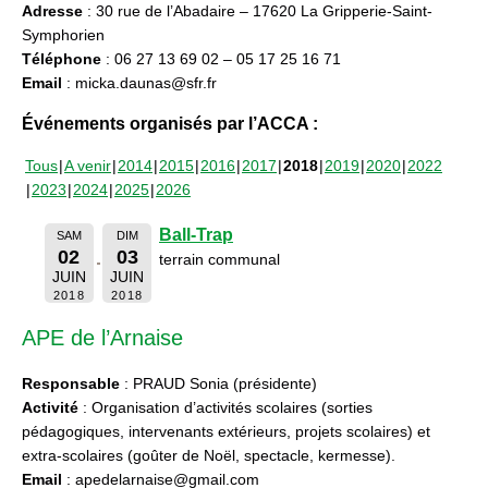
Adresse
: 30 rue de l’Abadaire – 17620 La Gripperie-Saint-
Symphorien
Téléphone
: 06 27 13 69 02 – 05 17 25 16 71
Email
: micka.daunas@sfr.fr
Événements organisés par l’ACCA :
Tous
A venir
2014
2015
2016
2017
2018
2019
2020
2022
2023
2024
2025
2026
Ball-Trap
SAM
DIM
02
03
terrain communal
JUIN
JUIN
2018
2018
APE de l’Arnaise
Responsable
: PRAUD Sonia (présidente)
Activité
: Organisation d’activités scolaires (sorties
pédagogiques, intervenants extérieurs, projets scolaires) et
extra-scolaires (goûter de Noël, spectacle, kermesse).
Email
: apedelarnaise@gmail.com