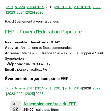
Tous
A venir
2014
2015
2016
2017
2018
2019
2020
2022
2023
2024
2025
2026
Pas d'événement à venir à ce jour.
FEP – Foyer d’Education Populaire
Responsable
: Jean-Pierre DBJAY
Activité
: Animations et fêtes communales
Adresse
: Mairie – 22 Grande Rue – 17620 La Gripperie Saint
Symphorien
Téléphone
: 06 78 90 47 95
Email
: jeanpierre.dbjay@sfr.fr
Événements organisés par le FEP :
Tous
A venir
2014
2015
2016
2017
2018
2019
2020
2022
2023
2024
2025
2026
Assemblée générale du FEP
MER
22
19h00
salle des fêtes