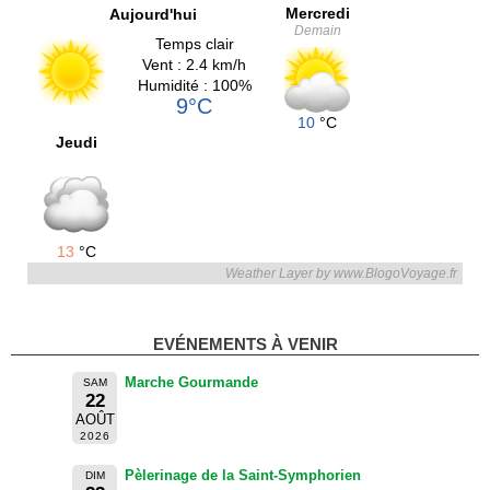
Mercredi
Aujourd'hui
Demain
Temps clair
Vent : 2.4 km/h
Humidité : 100%
9°C
10
°C
Jeudi
13
°C
Weather Layer by www.BlogoVoyage.fr
EVÉNEMENTS À VENIR
Marche Gourmande
SAM
22
AOÛT
2026
Pèlerinage de la Saint-Symphorien
DIM