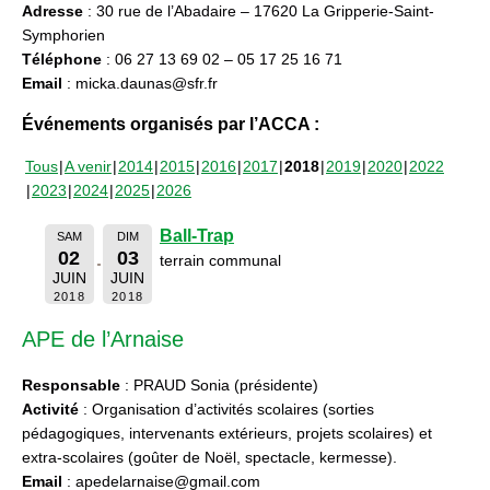
Adresse
: 30 rue de l’Abadaire – 17620 La Gripperie-Saint-
Symphorien
Téléphone
: 06 27 13 69 02 – 05 17 25 16 71
Email
: micka.daunas@sfr.fr
Événements organisés par l’ACCA :
Tous
A venir
2014
2015
2016
2017
2018
2019
2020
2022
2023
2024
2025
2026
Ball-Trap
SAM
DIM
02
03
terrain communal
JUIN
JUIN
2018
2018
APE de l’Arnaise
Responsable
: PRAUD Sonia (présidente)
Activité
: Organisation d’activités scolaires (sorties
pédagogiques, intervenants extérieurs, projets scolaires) et
extra-scolaires (goûter de Noël, spectacle, kermesse).
Email
: apedelarnaise@gmail.com