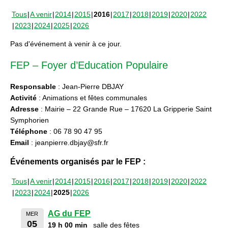
Tous
A venir
2014
2015
2016
2017
2018
2019
2020
2022
2023
2024
2025
2026
Pas d'événement à venir à ce jour.
FEP – Foyer d’Education Populaire
Responsable
: Jean-Pierre DBJAY
Activité
: Animations et fêtes communales
Adresse
: Mairie – 22 Grande Rue – 17620 La Gripperie Saint
Symphorien
Téléphone
: 06 78 90 47 95
Email
: jeanpierre.dbjay@sfr.fr
Événements organisés par le FEP :
Tous
A venir
2014
2015
2016
2017
2018
2019
2020
2022
2023
2024
2025
2026
AG du FEP
MER
05
19 h 00 min
salle des fêtes