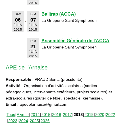
2015
Balltrap (ACCA)
SAM
DIM
06
07
La Gripperie Saint Symphorien
JUIN
JUIN
2015
2015
Assemblée Générale de l'ACCA
DIM
21
La Gripperie Saint Symphorien
JUIN
2015
APE de l’Arnaise
Responsable
: PRAUD Sonia (présidente)
Activité
: Organisation d’activités scolaires (sorties
pédagogiques, intervenants extérieurs, projets scolaires) et
extra-scolaires (goûter de Noël, spectacle, kermesse).
Email
: apedelarnaise@gmail.com
Tous
A venir
2014
2015
2016
2017
2018
2019
2020
2022
2023
2024
2025
2026