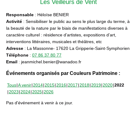
Les Veilleurs de Vent
Responsable
: Héloïse BENIER
Activité
: Sensibiliser le public au sens le plus large du terme, à
la beauté de la nature par le biais de manifestations diverses à
caractère culturel : résidence d’artistes, expositions d’art,
interventions littéraires, musicales et théâtres, etc
Adresse
: La Massonne- 17620 La Gripperie-Saint-Symphorien
Téléphone
:
07 86 37 80 77
Email
: jeanmichel.benier@wanadoo.fr
Événements organisés par Couleurs Patrimoine :
Tous
A venir
2014
2015
2016
2017
2018
2019
2020
2022
2023
2024
2025
2026
Pas d'événement à venir à ce jour.