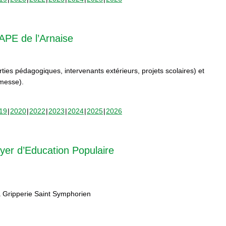
APE de l’Arnaise
orties pédagogiques, intervenants extérieurs, projets scolaires) et
rmesse).
19
2020
2022
2023
2024
2025
2026
yer d’Education Populaire
 Gripperie Saint Symphorien