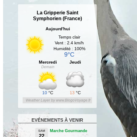
La Gripperie Saint
Symphorien (France)
Aujourd'hui
Temps clair
Vent : 2.4 km/h
Humidité : 100%
9°C
Mercredi
Jeudi
Demain
10
°C
13
°C
Weather Layer by www.BlogoVoyage.fr
EVÉNEMENTS À VENIR
Marche Gourmande
SAM
22