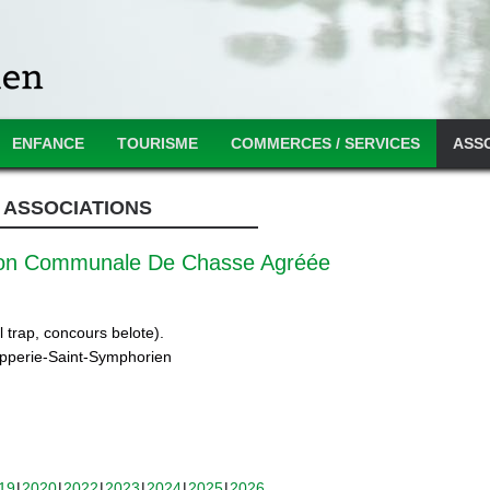
ENFANCE
TOURISME
COMMERCES / SERVICES
ASS
ASSOCIATIONS
ion Communale De Chasse Agréée
 trap, concours belote).
ipperie-Saint-Symphorien
19
2020
2022
2023
2024
2025
2026