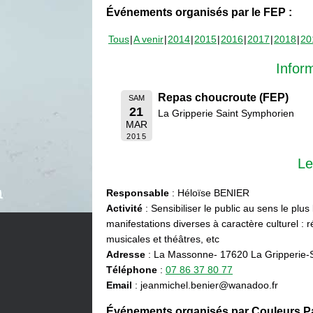
Événements organisés par le FEP :
Tous
A venir
2014
2015
2016
2017
2018
20
Infor
Repas choucroute (FEP)
SAM
21
La Gripperie Saint Symphorien
MAR
2015
Le
Responsable
: Héloïse BENIER
Activité
: Sensibiliser le public au sens le plus
manifestations diverses à caractère culturel : ré
musicales et théâtres, etc
Adresse
: La Massonne- 17620 La Gripperie-
Téléphone
:
07 86 37 80 77
Email
: jeanmichel.benier@wanadoo.fr
Événements organisés par Couleurs Pa