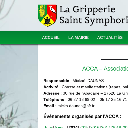
ACCUEIL
LA MAIRIE
ACTUALITÉS
ACCA – Associat
Responsable
: Mickaël DAUNAS
Activité
: Chasse et manifestations (repas, ball
Adresse
: 30 rue de l’Abadaire – 17620 La Gr
Téléphone
: 06 27 13 69 02 – 05 17 25 16 71
Email
: micka.daunas@sfr.fr
Événements organisés par l’ACCA :
Tous
A venir
2014
2015
2016
2017
2018
20