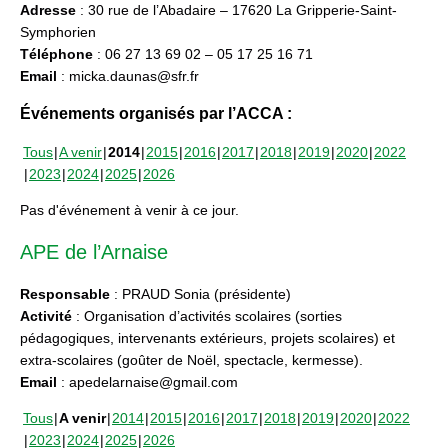
Adresse
: 30 rue de l’Abadaire – 17620 La Gripperie-Saint-
Symphorien
Téléphone
: 06 27 13 69 02 – 05 17 25 16 71
Email
: micka.daunas@sfr.fr
Événements organisés par l’ACCA :
Tous
A venir
2014
2015
2016
2017
2018
2019
2020
2022
2023
2024
2025
2026
Pas d'événement à venir à ce jour.
APE de l’Arnaise
Responsable
: PRAUD Sonia (présidente)
Activité
: Organisation d’activités scolaires (sorties
pédagogiques, intervenants extérieurs, projets scolaires) et
extra-scolaires (goûter de Noël, spectacle, kermesse).
Email
: apedelarnaise@gmail.com
Tous
A venir
2014
2015
2016
2017
2018
2019
2020
2022
2023
2024
2025
2026