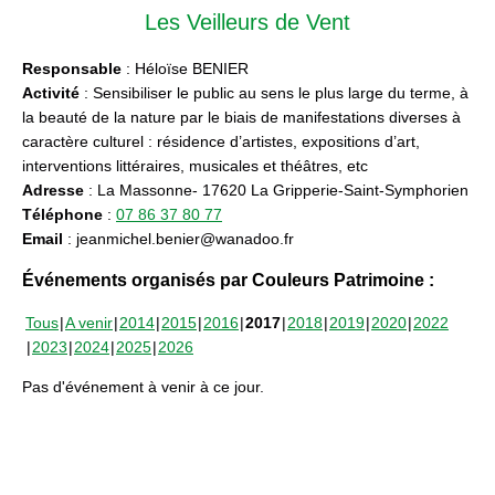
Les Veilleurs de Vent
Responsable
: Héloïse BENIER
Activité
: Sensibiliser le public au sens le plus large du terme, à
la beauté de la nature par le biais de manifestations diverses à
caractère culturel : résidence d’artistes, expositions d’art,
interventions littéraires, musicales et théâtres, etc
Adresse
: La Massonne- 17620 La Gripperie-Saint-Symphorien
Téléphone
:
07 86 37 80 77
Email
: jeanmichel.benier@wanadoo.fr
Événements organisés par Couleurs Patrimoine :
Tous
A venir
2014
2015
2016
2017
2018
2019
2020
2022
2023
2024
2025
2026
Pas d'événement à venir à ce jour.