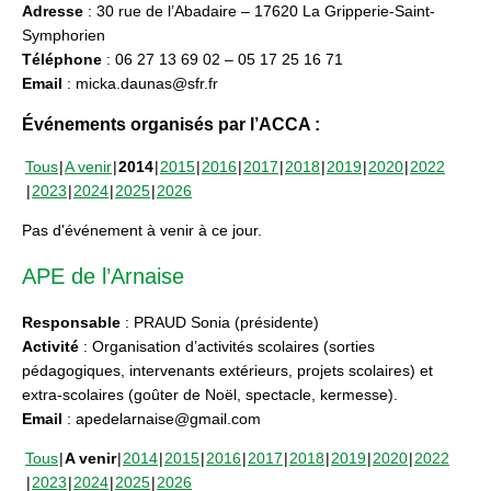
Adresse
: 30 rue de l’Abadaire – 17620 La Gripperie-Saint-
Symphorien
Téléphone
: 06 27 13 69 02 – 05 17 25 16 71
Email
: micka.daunas@sfr.fr
Événements organisés par l’ACCA :
Tous
A venir
2014
2015
2016
2017
2018
2019
2020
2022
2023
2024
2025
2026
Pas d'événement à venir à ce jour.
APE de l’Arnaise
Responsable
: PRAUD Sonia (présidente)
Activité
: Organisation d’activités scolaires (sorties
pédagogiques, intervenants extérieurs, projets scolaires) et
extra-scolaires (goûter de Noël, spectacle, kermesse).
Email
: apedelarnaise@gmail.com
Tous
A venir
2014
2015
2016
2017
2018
2019
2020
2022
2023
2024
2025
2026