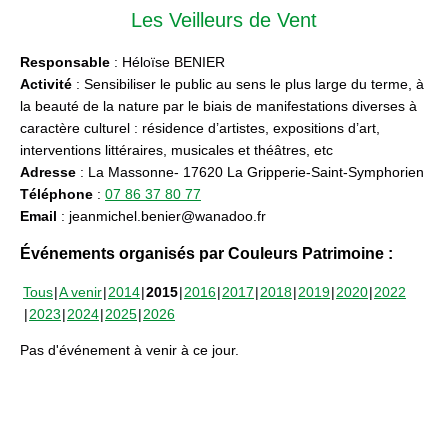
Les Veilleurs de Vent
Responsable
: Héloïse BENIER
Activité
: Sensibiliser le public au sens le plus large du terme, à
la beauté de la nature par le biais de manifestations diverses à
caractère culturel : résidence d’artistes, expositions d’art,
interventions littéraires, musicales et théâtres, etc
Adresse
: La Massonne- 17620 La Gripperie-Saint-Symphorien
Téléphone
:
07 86 37 80 77
Email
: jeanmichel.benier@wanadoo.fr
Événements organisés par Couleurs Patrimoine :
Tous
A venir
2014
2015
2016
2017
2018
2019
2020
2022
2023
2024
2025
2026
Pas d'événement à venir à ce jour.