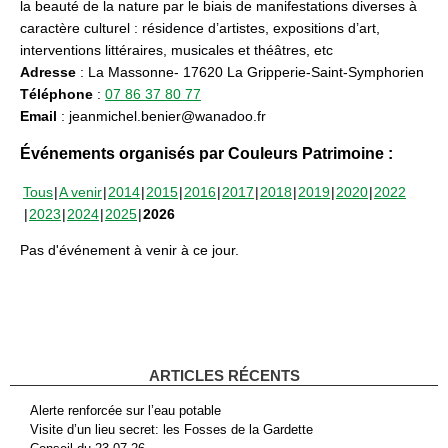
la beauté de la nature par le biais de manifestations diverses à
caractère culturel : résidence d’artistes, expositions d’art,
interventions littéraires, musicales et théâtres, etc
Adresse
: La Massonne- 17620 La Gripperie-Saint-Symphorien
Téléphone
:
07 86 37 80 77
Email
: jeanmichel.benier@wanadoo.fr
Événements organisés par Couleurs Patrimoine :
Tous
A venir
2014
2015
2016
2017
2018
2019
2020
2022
2023
2024
2025
2026
Pas d'événement à venir à ce jour.
ARTICLES RÉCENTS
Alerte renforcée sur l’eau potable
Visite d’un lieu secret: les Fosses de la Gardette