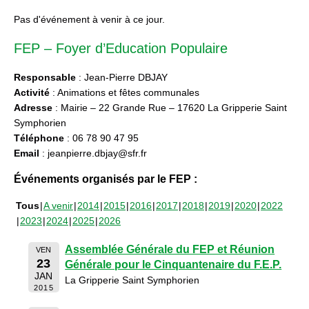
Pas d'événement à venir à ce jour.
FEP – Foyer d’Education Populaire
Responsable
: Jean-Pierre DBJAY
Activité
: Animations et fêtes communales
Adresse
: Mairie – 22 Grande Rue – 17620 La Gripperie Saint
Symphorien
Téléphone
: 06 78 90 47 95
Email
: jeanpierre.dbjay@sfr.fr
Événements organisés par le FEP :
Tous
A venir
2014
2015
2016
2017
2018
2019
2020
2022
2023
2024
2025
2026
Assemblée Générale du FEP et Réunion
VEN
23
Générale pour le Cinquantenaire du F.E.P.
JAN
La Gripperie Saint Symphorien
2015