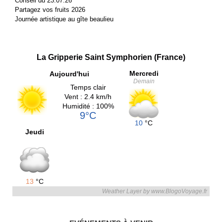
Conseil du 23.07.26
Partagez vos fruits 2026
Journée artistique au gîte beaulieu
La Gripperie Saint Symphorien (France)
Mercredi
Aujourd'hui
Demain
Temps clair
Vent : 2.4 km/h
Humidité : 100%
9°C
10
°C
Jeudi
13
°C
Weather Layer by www.BlogoVoyage.fr