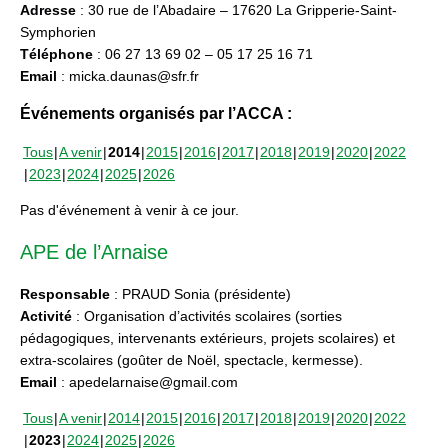
Adresse
: 30 rue de l’Abadaire – 17620 La Gripperie-Saint-
Symphorien
Téléphone
: 06 27 13 69 02 – 05 17 25 16 71
Email
: micka.daunas@sfr.fr
Événements organisés par l’ACCA :
Tous
A venir
2014
2015
2016
2017
2018
2019
2020
2022
2023
2024
2025
2026
Pas d'événement à venir à ce jour.
APE de l’Arnaise
Responsable
: PRAUD Sonia (présidente)
Activité
: Organisation d’activités scolaires (sorties
pédagogiques, intervenants extérieurs, projets scolaires) et
extra-scolaires (goûter de Noël, spectacle, kermesse).
Email
: apedelarnaise@gmail.com
Tous
A venir
2014
2015
2016
2017
2018
2019
2020
2022
2023
2024
2025
2026