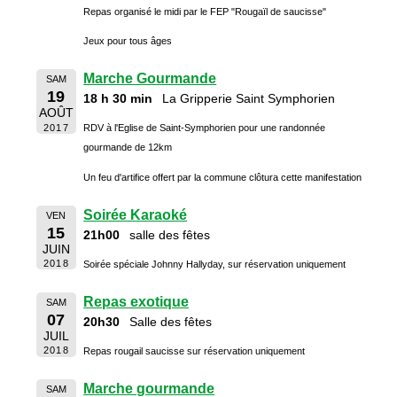
Repas organisé le midi par le FEP "Rougaïl de saucisse"
Jeux pour tous âges
Marche Gourmande
SAM
19
18 h 30 min
La Gripperie Saint Symphorien
AOÛT
2017
RDV à l'Eglise de Saint-Symphorien pour une randonnée
gourmande de 12km
Un feu d'artifice offert par la commune clôtura cette manifestation
Soirée Karaoké
VEN
15
21h00
salle des fêtes
JUIN
2018
Soirée spéciale Johnny Hallyday, sur réservation uniquement
Repas exotique
SAM
07
20h30
Salle des fêtes
JUIL
2018
Repas rougail saucisse sur réservation uniquement
Marche gourmande
SAM