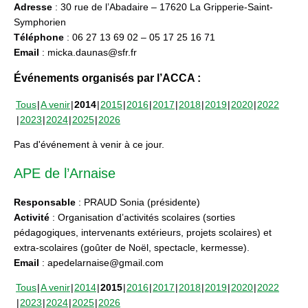
Adresse
: 30 rue de l’Abadaire – 17620 La Gripperie-Saint-
Symphorien
Téléphone
: 06 27 13 69 02 – 05 17 25 16 71
Email
: micka.daunas@sfr.fr
Événements organisés par l’ACCA :
Tous
A venir
2014
2015
2016
2017
2018
2019
2020
2022
2023
2024
2025
2026
Pas d'événement à venir à ce jour.
APE de l’Arnaise
Responsable
: PRAUD Sonia (présidente)
Activité
: Organisation d’activités scolaires (sorties
pédagogiques, intervenants extérieurs, projets scolaires) et
extra-scolaires (goûter de Noël, spectacle, kermesse).
Email
: apedelarnaise@gmail.com
Tous
A venir
2014
2015
2016
2017
2018
2019
2020
2022
2023
2024
2025
2026