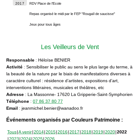
2017
RDV Place de l'Ecole
Repas organisé le midi par le FEP "Rougaïl de saucisse"
Jeux pour tous âges
Les Veilleurs de Vent
Responsable
: Héloïse BENIER
Activité
: Sensibiliser le public au sens le plus large du terme, à
la beauté de la nature par le biais de manifestations diverses à
caractère culturel : résidence d’artistes, expositions d’art,
interventions littéraires, musicales et théâtres, etc
Adresse
: La Massonne- 17620 La Gripperie-Saint-Symphorien
Téléphone
:
07 86 37 80 77
Email
: jeanmichel.benier@wanadoo.fr
Événements organisés par Couleurs Patrimoine :
Tous
A venir
2014
2015
2016
2017
2018
2019
2020
2022
2023
2024
2025
2026