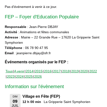
Pas d'événement à venir à ce jour.
FEP – Foyer d’Education Populaire
Responsable
: Jean-Pierre DBJAY
Activité
: Animations et fêtes communales
Adresse
: Mairie – 22 Grande Rue – 17620 La Gripperie Saint
Symphorien
Téléphone
: 06 78 90 47 95
Email
: jeanpierre.dbjay@sfr.fr
Événements organisés par le FEP :
Tous
A venir
2014
2015
2016
2017
2018
2019
2020
2022
2023
2024
2025
2026
Information sur l'évènement
Village en Fête (FEP)
DIM
09
12 h 00 min
La Gripperie Saint Symphorien
JUIL