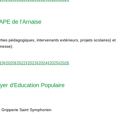
APE de l’Arnaise
orties pédagogiques, intervenants extérieurs, projets scolaires) et
rmesse).
19
2020
2022
2023
2024
2025
2026
yer d’Education Populaire
 Gripperie Saint Symphorien