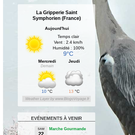
La Gripperie Saint
Symphorien (France)
Aujourd'hui
Temps clair
Vent : 2.4 km/h
Humidité : 100%
9°C
Mercredi
Jeudi
Demain
10
°C
13
°C
Weather Layer by www.BlogoVoyage.fr
EVÉNEMENTS À VENIR
Marche Gourmande
SAM
22