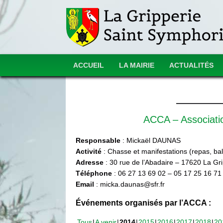
ACCUEIL
LA MAIRIE
ACTUALITÉS
ACCA – Associat
Responsable
: Mickaël DAUNAS
Activité
: Chasse et manifestations (repas, ball
Adresse
: 30 rue de l’Abadaire – 17620 La Gr
Téléphone
: 06 27 13 69 02 – 05 17 25 16 71
Email
: micka.daunas@sfr.fr
Événements organisés par l’ACCA :
Tous
A venir
2014
2015
2016
2017
2018
20