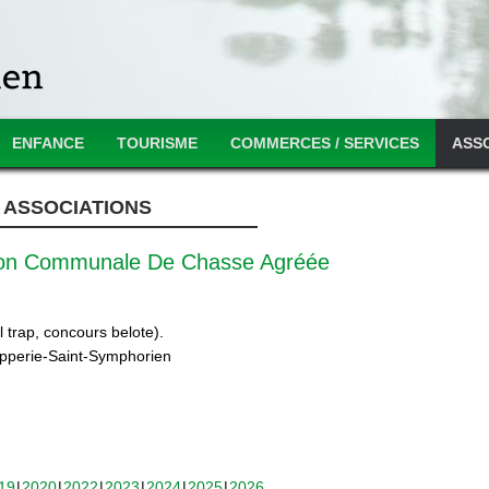
ENFANCE
TOURISME
COMMERCES / SERVICES
ASS
ASSOCIATIONS
ion Communale De Chasse Agréée
 trap, concours belote).
ipperie-Saint-Symphorien
19
2020
2022
2023
2024
2025
2026