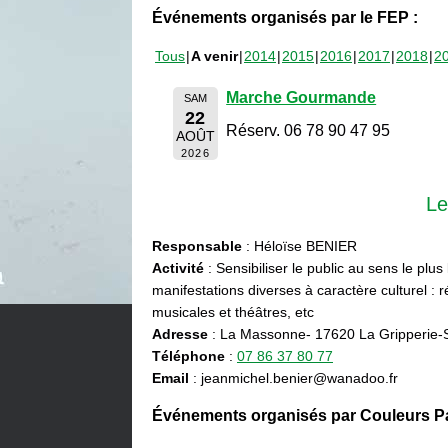
Événements organisés par le FEP :
Tous
A venir
2014
2015
2016
2017
2018
2
Marche Gourmande
SAM
22
Réserv. 06 78 90 47 95
AOÛT
2026
Le
Responsable
: Héloïse BENIER
Activité
: Sensibiliser le public au sens le plus
manifestations diverses à caractère culturel : ré
musicales et théâtres, etc
Adresse
: La Massonne- 17620 La Gripperie-
Téléphone
:
07 86 37 80 77
Email
: jeanmichel.benier@wanadoo.fr
Événements organisés par Couleurs Pa